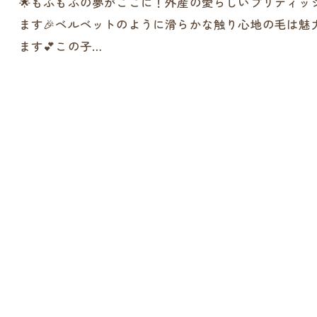
🌟もふもふの夢がここに！外産の愛らしいブリティッ
ます🎉ベルベットのように滑らかな触り心地の毛は魅
ます💕この子…