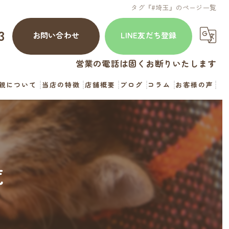
タグ『#埼玉』のページ一覧
3
お問い合わせ
LINE友だち登録
営業の電話は固くお断りいたします
親について
当店の特徴
店舗概要
ブログ
コラム
お客様の声
犬
猫
見学
覧
お迎え
直販