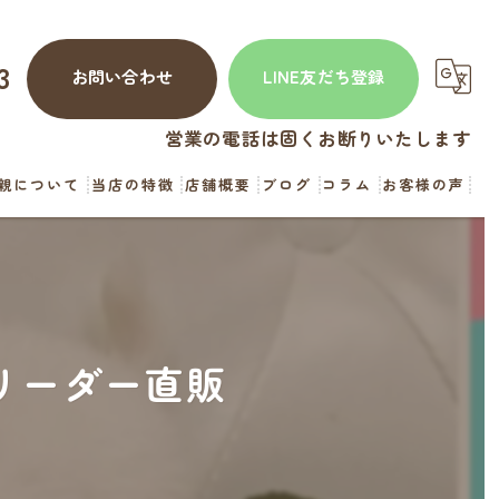
3
お問い合わせ
LINE友だち登録
営業の電話は固くお断りいたします
親について
当店の特徴
店舗概要
ブログ
コラム
お客様の声
犬
猫
見学
リーダー直販
お迎え
直販