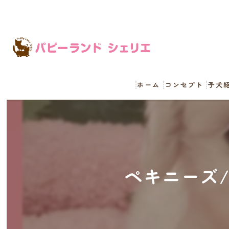
ホーム
コンセプト
子犬
ペキニーズ