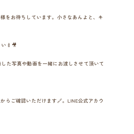
皆様をお待ちしています。小さなあんよと、キ
🍼🎥
録した写真や動画を一緒にお渡しさせて頂いて
らご確認いただけます🔗。LINE公式アカウ