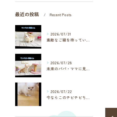
最近の投稿
Recent Posts
2026/07/31
素敵なご縁を待っている子が数名います✨
2026/07/28
未来のパパ・ママに見つかりますように❣️
2026/07/22
今ならこのチビチビちゃんに直接会っていただけます