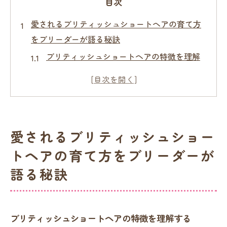
目次
愛されるブリティッシュショートヘアの育て方
をブリーダーが語る秘訣
ブリティッシュショートヘアの特徴を理解
する
信頼できるブリーダーの選び方
初めての飼い主が知っておくべき基本知識
愛情を込めたコミュニケーションの重要性
愛されるブリティッシュショー
子猫から成猫までの成長段階に合わせた育
トヘアの育て方をブリーダーが
て方
語る秘訣
ブリーダーとの長期的な関係の築き方
理想的な飼育環境を整えるためのブリーダーの
アドバイス
ブリティッシュショートヘアの特徴を理解する
ブリティッシュショートヘアに適した住環