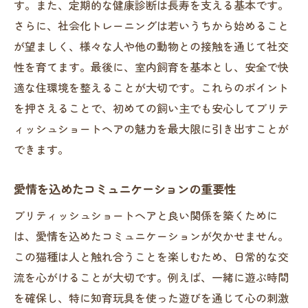
す。また、定期的な健康診断は長寿を支える基本です。
歯の健康を維持するためのケア方法
さらに、社会化トレーニングは若いうちから始めること
季節に応じた被毛ケアのポイント
が望ましく、様々な人や他の動物との接触を通じて社交
リラックスできる入浴の方法
性を育てます。最後に、室内飼育を基本とし、安全で快
適な住環境を整えることが大切です。これらのポイント
日常のケアがもたらす信頼関係の強化
を押さえることで、初めての飼い主でも安心してブリテ
ブリティッシュショートヘアと豊かなペットラ
ィッシュショートヘアの魅力を最大限に引き出すことが
イフを送るためのヒント
できます。
愛猫との絆を深めるための時間の使い方
猫のストレスを減らす生活環境の工夫
愛情を込めたコミュニケーションの重要性
旅行や外出時のケア方法
ブリティッシュショートヘアと良い関係を築くために
多頭飼いの際の注意点と工夫
は、愛情を込めたコミュニケーションが欠かせません。
ペットライフを充実させるための情報源
この猫種は人と触れ合うことを楽しむため、日常的な交
ブリーダーからのアドバイスを活かす方法
流を心がけることが大切です。例えば、一緒に遊ぶ時間
信頼のブリーダーが語る子猫選びのポイントと
を確保し、特に知育玩具を使った遊びを通じて心の刺激