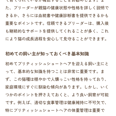
病気や不調の早期発見と対応策
た、ブリーダーが親猫の健康状態や性格を詳しく説明で
ブリーダーが教えるブリティッシュショートヘ
きるか、さらには血統書や健康診断書を提供できるかも
アの性格を引き出す方法
重要なポイントです。信頼できるブリーダーは、購入後
社交性を育むためのトレーニング
も継続的なサポートを提供してくれることが多く、これ
個々の性格を理解し活かす育て方
により猫の成長過程を安心して見守ることができます。
新しい環境への適応をサポートする方法
初めての飼い主が知っておくべき基本知識
信頼関係を築くためのコミュニケーション
術
初めてブリティッシュショートヘアを迎える飼い主にと
って、基本的な知識を持つことは非常に重要です。ま
ストレスを軽減しリラックスさせる方法
ず、この猫種は穏やかで人懐っこい性格を持っており、
遊びを通じた性格形成のポイント
家庭環境にすぐに馴染む傾向があります。しかし、いく
日々のケアが大切！ブリーダーが推奨するお手
つかのポイントを押さえておくと、より良い飼育が可能
入れテクニック
です。例えば、適切な食事管理は健康維持に不可欠で、
毎日のブラッシングの重要性と方法
特にブリティッシュショートヘアの体重管理は重要で
爪切りや耳掃除の基本ステップ