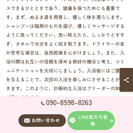
スできるひとときであり、健康を保つためにも重要で
す。まず、ぬるま湯を用意し、優しく体を濡らします。
シャンプーは猫用のものを選び、優しくマッサージする
ように洗ってください。洗い終えたら、しっかりとすす
ぎ、タオルで水分をよく拭き取ります。ドライヤーの音
が苦手な場合は、自然乾燥を心がけましょう。また、入
浴の際はお互いの信頼を深める絶好の機会と考え、コミ
ュニケーションを大切にしましょう。入浴後にはご褒美
を与えることで、次回の入浴を楽しみにさせることがで
きます。このように、計画的な入浴はブリーダーの知識
が役に立ちます。
090-8598-8263
日常のケアがもたらす信頼関係の強化
LINE友だち登
お問い合わせ
録
日常のケアはブリティッシュショートヘアとの信頼関係