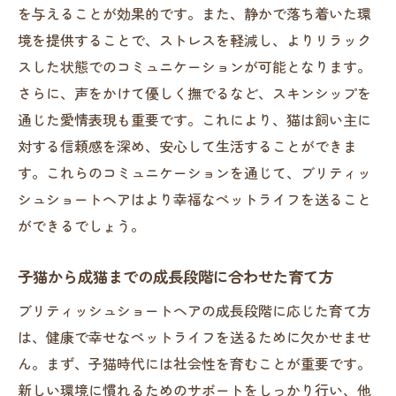
注意点
を与えることが効果的です。また、静かで落ち着いた環
境を提供することで、ストレスを軽減し、よりリラック
健康なブリティッシュショートヘアを見極
スした状態でのコミュニケーションが可能となります。
めるコツ
さらに、声をかけて優しく撫でるなど、スキンシップを
見学時に確認すべきポイント
通じた愛情表現も重要です。これにより、猫は飼い主に
初めての飼い主が知るべき選び方の基本
対する信頼感を深め、安心して生活することができま
ブリーダーとのコミュニケーションの取り
す。これらのコミュニケーションを通じて、ブリティッ
方
シュショートヘアはより幸福なペットライフを送ること
子猫の性格を見極める方法
ができるでしょう。
購入後のサポートを確認する重要性
ブリーダーの経験から学ぶブリティッシュショ
子猫から成猫までの成長段階に合わせた育て方
ートヘアとの接し方
ブリティッシュショートヘアの成長段階に応じた育て方
日々の接し方で変わる猫の性格
は、健康で幸せなペットライフを送るために欠かせませ
愛情を持って接するための心構え
ん。まず、子猫時代には社会性を育むことが重要です。
新しい環境に慣れるためのサポートをしっかり行い、他
相手を理解するための観察力