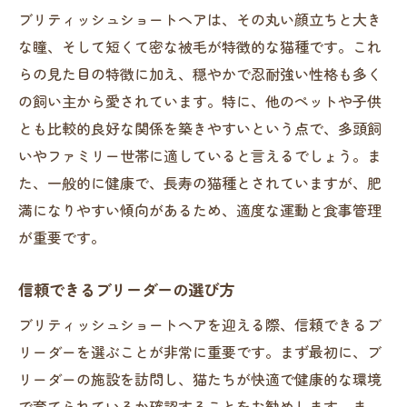
ブリティッシュショートヘアは、その丸い顔立ちと大き
境の設定
な瞳、そして短くて密な被毛が特徴的な猫種です。これ
安全で快適な空間作りのテクニック
らの見た目の特徴に加え、穏やかで忍耐強い性格も多く
適切な食事と運動のバランス
の飼い主から愛されています。特に、他のペットや子供
ストレスを軽減するための工夫
とも比較的良好な関係を築きやすいという点で、多頭飼
季節ごとの注意点と対策
いやファミリー世帯に適していると言えるでしょう。ま
飼育環境の見直しポイント
た、一般的に健康で、長寿の猫種とされていますが、肥
ブリティッシュショートヘアの健康を守るブリ
満になりやすい傾向があるため、適度な運動と食事管理
ーダーのケア方法
が重要です。
日常的な健康チェック項目
信頼できるブリーダーの選び方
定期的な予防接種と検診の重要性
ブリティッシュショートヘアを迎える際、信頼できるブ
栄養バランスの取れた食事の提供
リーダーを選ぶことが非常に重要です。まず最初に、ブ
適切な運動と遊びを取り入れる方法
リーダーの施設を訪問し、猫たちが快適で健康的な環境
健康を保つためのグルーミングの基本
で育てられているか確認することをお勧めします。ま