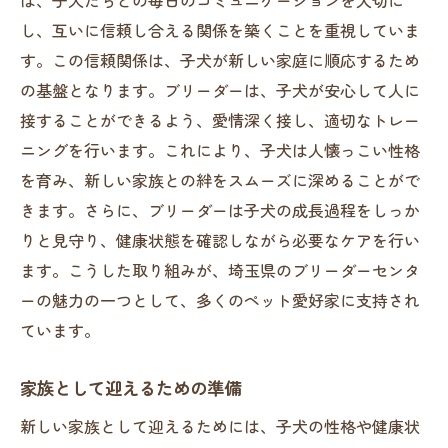
埼玉県で見つける、愛情深く育てられた子犬た
し、互いに信頼し合える関係を築くことを重視していま
ち
す。この信頼関係は、子犬が新しい家庭に順応するため
理想のペットを選ぶためのポイント
の基盤となります。ブリーダーは、子犬が安心して人に
健康で幸せな生活を送るために
接することができるよう、愛情深く接し、適切なトレー
ブリーダーセンターの子犬の特徴
ニングを行います。これにより、子犬は人懐っこい性格
購入前に知っておくべきこと
を育み、新しい家族との絆をスムーズに深めることがで
きます。さらに、ブリーダーは子犬の成長過程をしっか
適切な飼い主を見つけるためのサポート
りと見守り、健康状態を確認しながら必要なケアを行い
新しい家族として迎えるための準備
ます。こうした取り組みが、埼玉県のブリーダーセンタ
新たなペット選びの視点を提供するブリーダー
ーの魅力の一つとして、多くのペット愛好家に支持され
の役割
ています。
ペットのライフスタイルに合わせた選択
ブリーダーからのアドバイスの活用
家族として迎えるための準備
健康的な生活を支えるための情報
新しい家族として迎えるためには、子犬の性格や健康状
ペットの成長に寄り添う心構え