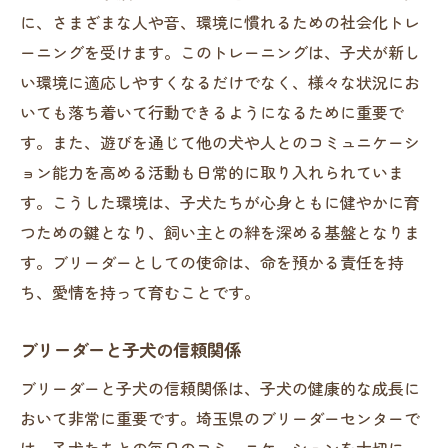
に、さまざまな人や音、環境に慣れるための社会化トレ
他の犬との交流がもたらす効果
ーニングを受けます。このトレーニングは、子犬が新し
スタッフとのコミュニケーションの価値
い環境に適応しやすくなるだけでなく、様々な状況にお
安心感を与えるための工夫
いても落ち着いて行動できるようになるために重要で
人懐っこい性格に育つ秘訣
す。また、遊びを通じて他の犬や人とのコミュニケーシ
新しい家庭に馴染むための準備
ョン能力を高める活動も日常的に取り入れられていま
ブリーダーが支える子犬の健康と愛らしさの両
す。こうした環境は、子犬たちが心身ともに健やかに育
立
つための鍵となり、飼い主との絆を深める基盤となりま
健康と性格のバランスを保つ方法
す。ブリーダーとしての使命は、命を預かる責任を持
ブリーダーのこだわりと取り組み
ち、愛情を持って育むことです。
愛情を注ぐことで得られる成果
ブリーダーと子犬の信頼関係
子犬の個性を尊重する育て方
ブリーダーと子犬の信頼関係は、子犬の健康的な成長に
ブリーダーとしての誇りと使命
おいて非常に重要です。埼玉県のブリーダーセンターで
新しい家庭へのスムーズな移行
は、子犬たちとの毎日のコミュニケーションを大切に