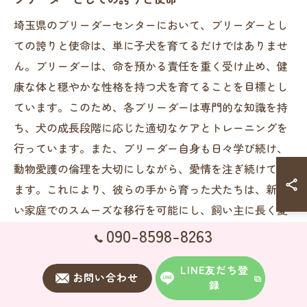
埼玉県のブリーダーセンターにおいて、ブリーダーとし
ての誇りと使命は、単に子犬を育てるだけではありませ
ん。ブリーダーは、命を預かる責任を重く受け止め、健
康な体と穏やかな性格を持つ犬を育てることを目標とし
ています。このため、各ブリーダーは専門的な知識を持
ち、犬の成長段階に応じた適切なケアとトレーニングを
行っています。また、ブリーダー自身も日々学び続け、
動物愛護の倫理を大切にしながら、愛情を注ぎ続けてい
ます。これにより、彼らの手から育った犬たちは、新し
い家庭でのスムーズな移行を可能にし、飼い主に長く愛
される存在となるのです。ブリーダーの誇りと使命は、
090-8598-8263
彼ら自身の努力と情熱の賜物であり、これは単なる仕事
LINE友だち登
以上の価値を持っています。
お問い合わせ
録