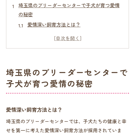
埼玉県のブリーダーセンターで子犬が育つ愛情
の秘密
愛情深い飼育方法とは？
人懐っこい性格を育む環境づくり
ブリーダーと子犬の信頼関係
家族として迎えるための準備
愛情を込めた日々のケア
埼玉県のブリーダーセンターで
ブリーダーセンターの役割と責任
子犬が育つ愛情の秘密
ブリーダーセンターの子犬が健康に育つための
専門的ケア
獣医師による定期的な健康チェック
愛情深い飼育方法とは？
栄養バランスの取れた食事管理
埼玉県のブリーダーセンターでは、子犬たちの健康と幸
適切な運動と遊びの重要性
せを第一に考えた愛情深い飼育方法が採用されていま