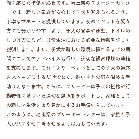
態に応じた準備が必要です。埼玉県のブリーダーセンタ
飼い主としての責任を理解する
ーでは、新しい家族が安心して子犬を迎えられるよう、
新しい視点で楽しむペットライフ
丁寧なサポートを提供しています。初めてペットを飼う
方にも分かりやすいよう、子犬の食事や運動、トイレの
埼玉県のブリーダーセンターでの体験がもたら
しつけ方法など、日常生活における必要な情報を詳しく
す安心感
説明します。また、子犬が新しい環境に慣れるまでの期
実際に体験することで得られる安心感
間についてのアドバイスも行い、適切な飼育環境の整備
施設の清潔さと設備の充実
を支援します。これにより、ペットとしての子犬の適応
スタッフの専門性と親切さ
をスムーズにするだけでなく、飼い主との絆を深める手
子犬の健康状態を確認する機会
助けとなります。さらに、ブリーダーは子犬の性格や行
見学後のフォローアップ体制
動特性に基づいた適切な選択をサポートし、家族として
安心してペットを迎えられる理由
の新しい生活をより豊かにするお手伝いをしています。
このように、埼玉県のブリーダーセンターは、家族と子
犬が共に幸せに暮らせるよう尽力しています。