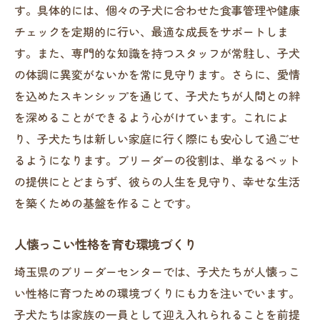
ストレスを軽減する環境作り
す。具体的には、個々の子犬に合わせた食事管理や健康
社会性を養うためのトレーニング
チェックを定期的に行い、最適な成長をサポートしま
健康を維持するための予防接種
す。また、専門的な知識を持つスタッフが常駐し、子犬
の体調に異変がないかを常に見守ります。さらに、愛情
埼玉県のブリーダーが提供するユニークな成長
を込めたスキンシップを通じて、子犬たちが人間との絆
観察体験
を深めることができるよう心がけています。これによ
成長過程を見守ることの意義
り、子犬たちは新しい家庭に行く際にも安心して過ごせ
見学会の参加方法と内容
るようになります。ブリーダーの役割は、単なるペット
子犬の成長を写真で記録
の提供にとどまらず、彼らの人生を見守り、幸せな生活
ブリーダーとの交流を通じた学び
を築くための基盤を作ることです。
子犬との触れ合い体験の魅力
未来の飼い主へのアドバイス
人懐っこい性格を育む環境づくり
人懐っこさを育む埼玉県のブリーダーセンター
埼玉県のブリーダーセンターでは、子犬たちが人懐っこ
の魅力
い性格に育つための環境づくりにも力を注いでいます。
社会化期間における重要なポイント
子犬たちは家族の一員として迎え入れられることを前提