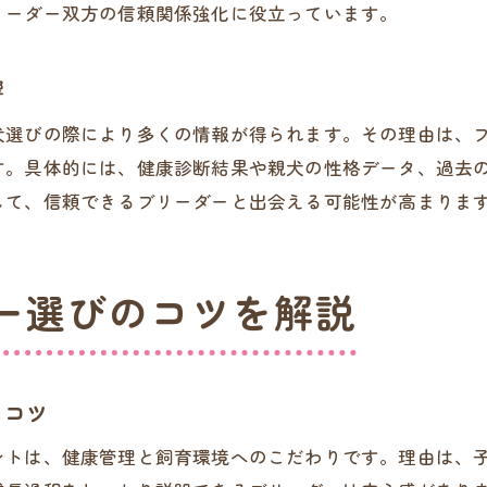
リーダー双方の信頼関係強化に役立っています。
埼玉県の交流イベントで得るペット情報
ブリーダー交流イベントで役立つ情報収集術
響
埼玉県内のペット交流イベント最新トレンド
犬選びの際により多くの情報が得られます。その理由は、
イベント参加で分かるブリーダーの特長
す。具体的には、健康診断結果や親犬の性格データ、過去
ブリーダーや飼い主との交流が広げる知識
して、信頼できるブリーダーと出会える可能性が高まりま
交流イベントから得る信頼できる情報源
ブリーダーと出会う機会が増えるイベント
ー選びのコツを解説
ブリーダーと築く信頼関係のポイント
交流を重ねて築くブリーダーとの信頼感
誠実なブリーダーの見極めと信頼方法
るコツ
ブリーダーとの対話が信頼関係を育む
安心できる取引のためのブリーダー交流
ントは、健康管理と飼育環境へのこだわりです。理由は、
子犬を迎える前の信頼関係構築の流れ