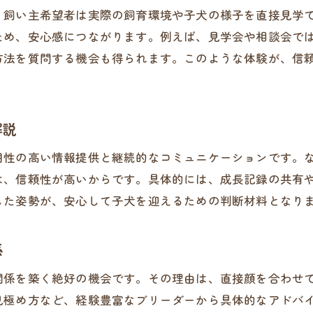
悪質ブリーダーの特徴とリストを活用する
、飼い主希望者は実際の飼育環境や子犬の様子を直接見学
ため、安心感につながります。例えば、見学会や相談会で
埼玉県で注意すべきブリーダーの見分け方
方法を質問する機会も得られます。このような体験が、信
実際の交流からわかる危険な兆候とは
ブリーダー選びで重視するべき確認事項
悪質ブリーダー情報の正しい集め方
解説
信頼できるブリーダーを見抜く交流術
明性の高い情報提供と継続的なコミュニケーションです。
ブリーダーとの交流がもたらす安心感
は、信頼性が高いからです。具体的には、成長記録の共有
交流が生み出すブリーダーとの信頼関係
した姿勢が、安心して子犬を迎えるための判断材料となり
直接交流することで得られる子犬の安心
ブリーダーのサポートが安心感につながる理由
係
ブリーダー交流が初めての方にも安心な理由
関係を築く絶好の機会です。その理由は、直接顔を合わせ
交流を通じて伝わるブリーダーの姿勢
見極め方など、経験豊富なブリーダーから具体的なアドバ
ブリーダーとの継続交流が育む安心環境