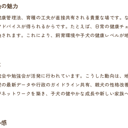
ブリーダー選びで注目したい交流の重要性
換の魅力
悪質ブリーダーを避けるための確認ポイント
健康管理法、育種の工夫が直接共有される貴重な場です。
口コミを活用したブリーダー選びの工夫
アドバイスが得られるからです。たとえば、日常の健康チ
埼玉県で安心できるブリーダー選びの流れ
換されます。これにより、飼育環境や子犬の健康レベルが
初めてでも安心なブリーダー交流の方法
安心できる子犬選びは交流から始まる
は
ブリーダーとの交流で得られる子犬情報
交流を通じた健康な子犬選びのポイント
流会や勉強会が活発に行われています。こうした動向は、
見学時に確認したいブリーダーの対応
理の最新データや行政のガイドライン共有、親犬の性格改
がネットワークを築き、子犬の健やかな成長や新しい家族
信頼関係を築くブリーダー交流の大切さ
ブリーダーから聞く子犬の育成環境とは
安心できる子犬選びに欠かせない交流術
心感
悪質ブリーダーを避けるための見極め方