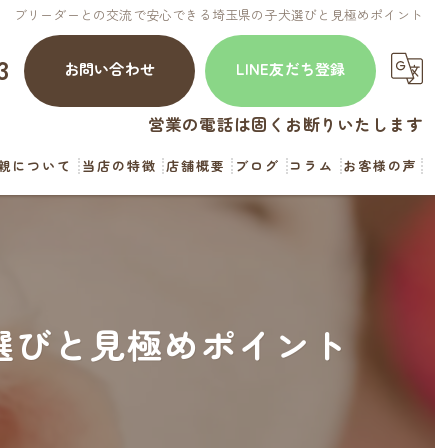
ブリーダーとの交流で安心できる埼玉県の子犬選びと見極めポイント
3
お問い合わせ
LINE友だち登録
営業の電話は固くお断りいたします
親について
当店の特徴
店舗概要
ブログ
コラム
お客様の声
犬
猫
見学
選びと見極めポイント
お迎え
直販