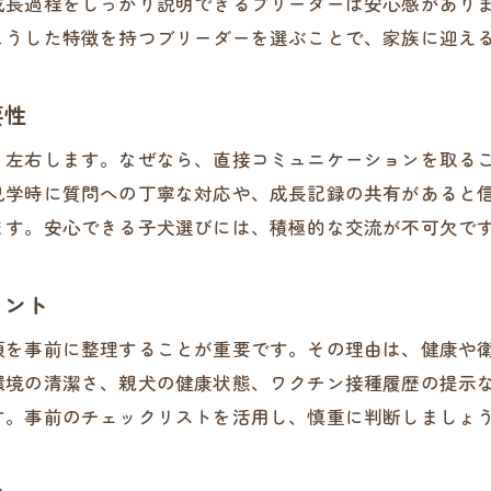
成長過程をしっかり説明できるブリーダーは安心感があり
こうした特徴を持つブリーダーを選ぶことで、家族に迎え
継続した交流が信頼につながる理由
健康な子犬を迎えるための交流術
要性
ブリーダー交流が健康な子犬選びに重要な理由
健康状態を見極めるブリーダーとの会話術
く左右します。なぜなら、直接コミュニケーションを取る
実際の交流で分かる子犬の特徴と注意点
見学時に質問への丁寧な対応や、成長記録の共有があると
ます。安心できる子犬選びには、積極的な交流が不可欠で
ブリーダーが伝える健康管理のポイント
子犬の成長記録を共有する交流のコツ
イント
ブリーダー交流を活用した健康チェック法
項を事前に整理することが重要です。その理由は、健康や
環境の清潔さ、親犬の健康状態、ワクチン接種履歴の提示
す。事前のチェックリストを活用し、慎重に判断しましょ