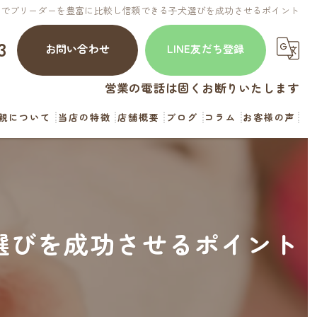
県でブリーダーを豊富に比較し信頼できる子犬選びを成功させるポイント
3
お問い合わせ
LINE友だち登録
営業の電話は固くお断りいたします
親について
当店の特徴
店舗概要
ブログ
コラム
お客様の声
犬
猫
見学
選びを成功させるポイント
お迎え
直販