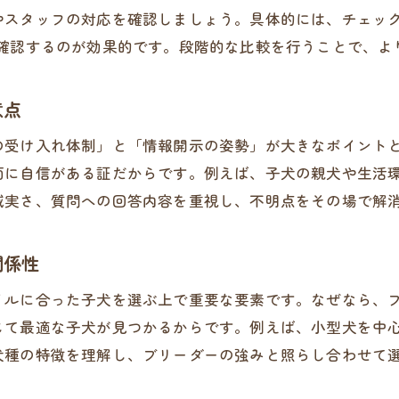
見学必須の理由とブリーダー犬舎の見方
やスタッフの対応を確認しましょう。具体的には、チェッ
つ確認するのが効果的です。段階的な比較を行うことで、よ
清潔な環境か見抜くためのチェックポイント
親犬や子犬の健康状態を観察するコツ
意点
ブリーダーの対応から信頼性を判断する方法
見学時にありがちなトラブルと対策例
の受け入れ体制」と「情報開示の姿勢」が大きなポイント
面に自信がある証だからです。例えば、子犬の親犬や生活
埼玉県のブリーダー見学で重視すべきこと
誠実さ、質問への回答内容を重視し、不明点をその場で解
安心できる子犬選びへ導く比較方法
複数ブリーダー比較のメリットとポイント
関係性
犬種や性格に合ったブリーダーの見つけ方
安い子犬の裏に潜むリスクを見極める方法
イルに合った子犬を選ぶ上で重要な要素です。なぜなら、
じて最適な子犬が見つかるからです。例えば、小型犬を中
信頼できるブリーダーの比較で重要視すべき点
犬種の特徴を理解し、ブリーダーの強みと照らし合わせて
埼玉県で理想の子犬と出会う比較基準
譲渡後のサポートで選ぶブリーダーの特徴