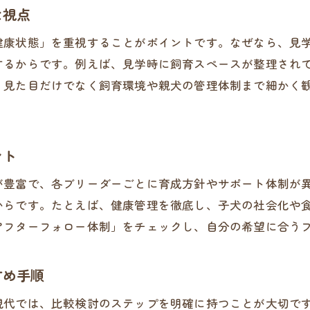
見学必須の理由と信頼できるブリーダーの条件
な視点
ブリーダーの飼育環境が信頼性に与える影響
健康状態」を重視することがポイントです。なぜなら、見
埼玉県内で悪質ブリーダーを避ける情報収集術
するからです。例えば、見学時に飼育スペースが整理され
ブリーダー選びで役立つ見学時の質問例
、見た目だけでなく飼育環境や親犬の管理体制まで細かく
豊富なブリーダーから理想の子犬を探すコツ
悪質ブリーダーを見抜くための視点を解説
ント
悪質ブリーダーリストの活用と見極めポイント
埼玉で注意したい悪徳ブリーダーの特徴とは
が豊富で、各ブリーダーごとに育成方針やサポート体制が
見学で分かる悪質ブリーダーのサインを解説
からです。たとえば、健康管理を徹底し、子犬の社会化や
アフターフォロー体制」をチェックし、自分の希望に合う
ブリーダーの説明内容に隠れたリスクの見抜き方
信頼できるブリーダーとの違いを徹底比較
すめ手順
安全な子犬選びのためのブリーダー判断基準
見学時に注意したいブリーダーの特徴とは
現代では、比較検討のステップを明確に持つことが大切で