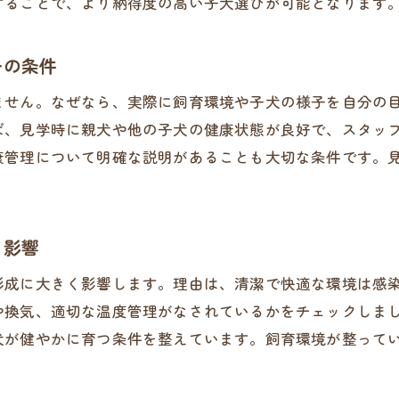
することで、より納得度の高い子犬選びが可能となります
ブリーダー選びの失敗を防ぐ実践アドバイス
埼玉県で失敗しないブリーダー選びの秘訣
ーの条件
安心して任せられるブリーダーの条件とは
ません。なぜなら、実際に飼育環境や子犬の様子を自分の
信頼できるブリーダーを見極めるコツと実例
ば、見学時に親犬や他の子犬の健康状態が良好で、スタッ
埼玉県で評判の良いブリーダーの共通点
康管理について明確な説明があることも大切な条件です。
失敗しない子犬選びのための重要ポイント
ブリーダーとの信頼関係構築のポイント解説
る影響
豊富な情報を活かした賢いブリーダー選び術
形成に大きく影響します。理由は、清潔で快適な環境は感
や換気、適切な温度管理がなされているかをチェックしま
犬が健やかに育つ条件を整えています。飼育環境が整って