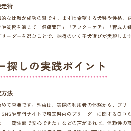
選定術
ブリーダーの良し悪しを判断するチェック項目
階的な比較が成功の鍵です。まずは希望する犬種や性格、
ブリーダー選びで重視すべきチェックリスト
学や質問を通じて「健康管理」「アフターケア」「育成方
健康管理や飼育環境の確認ポイント
ブリーダーを選ぶことで、納得のいく子犬選びが実現しま
悪質ブリーダーを避けるための確認方法
見学時のチェック項目と信頼性判断基準
犬種や親犬の情報を確認する重要性
ー探しの実践ポイント
アフターサポート体制のチェック方法
豊富な選択肢から理想の子犬を見つける方法
ブリーダーの選択肢が多い場合の選び方
較方法
子犬譲渡の流れとブリーダーの役割解説
極めて重要です。理由は、実際の利用者の体験から、ブリ
犬種や性格で選ぶブリーダーのポイント
SNSや専門サイトで埼玉県内のブリーダーに関する口コ
埼玉県内ブリーダー情報の探し方ガイド
た」「衛生面で安心できた」などの声があれば、信頼性の
理想の子犬を見つける比較手順と注意点