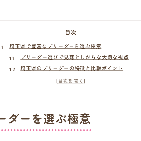
目次
埼玉県で豊富なブリーダーを選ぶ極意
ブリーダー選びで見落としがちな大切な視点
埼玉県のブリーダーの特徴と比較ポイント
豊富なブリーダー情報の活用法とおすすめ手順
信頼できるブリーダーの見つけ方と注意点
ブリーダー犬種の豊富さと子犬選びの関係性
理想の子犬に出会うためのブリーダー選定術
ーダーを選ぶ極意
信頼できるブリーダー探しの実践ポイント
口コミや評判を活かしたブリーダー比較方法