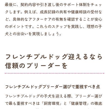
最後に、契約内容や引き渡し後のサポート体制をチェッ
フレンチブルドッグと暮らすための飼育サ
クします。例えば、成長記録の共有や健康相談の受付な
ポート
ど、具体的なアフターケアの有無を確認することが安心
ブリーダーのアドバイスで安心スタート
のポイントです。これらのステップを実践し、理想の子
お迎え後のトラブル予防と相談方法
犬との出会いを実現しましょう。
埼玉県で人気のブリーダー情報まとめ
埼玉県の注目フレンチブルドッグブリーダ
フレンチブルドッグ迎えるなら
ー一覧
信頼のブリーダーを
有名ブリーダーの特徴と比較ポイント
お問い合わせが多いブリーダーの理由を解
説
フレンチブルドッグブリーダー選びで重視すべき点
信頼度の高いブリーダーの見分け方
口コミで評価されるブリーダーの共通点
フレンチブルドッグの子犬を迎える際、ブリーダー選び
で最も重視すべきは「飼育環境」と「健康管理」の徹底
フレンチブルドッグブリーダー選びの総ま