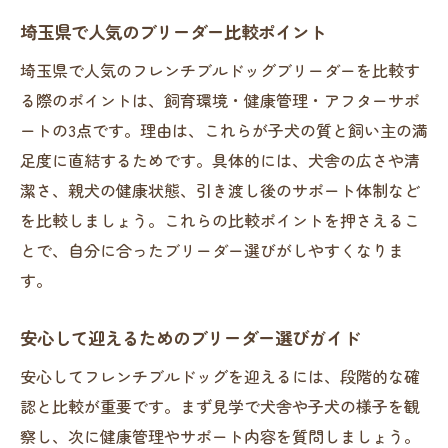
の魅力
埼玉県で人気のブリーダー比較ポイント
ブリーダーごとのフレンチブルドッグの個
埼玉県で人気のフレンチブルドッグブリーダーを比較す
性紹介
る際のポイントは、飼育環境・健康管理・アフターサポ
人気ブリーダーによる育成法と性格の違い
ートの3点です。理由は、これらが子犬の質と飼い主の満
フレンチブルドッグ専門グッズの活用方法
足度に直結するためです。具体的には、犬舎の広さや清
埼玉県内の有名ブリーダー比較の注目点
潔さ、親犬の健康状態、引き渡し後のサポート体制など
ブリーダー選びで出会う理想の子犬像
を比較しましょう。これらの比較ポイントを押さえるこ
関東エリアのブリーダーが伝える魅力ポイ
とで、自分に合ったブリーダー選びがしやすくなりま
ント
す。
初めてでも安心できる子犬お迎えのコツ
安心して迎えるためのブリーダー選びガイド
ブリーダーと相談しながら子犬を迎える流
安心してフレンチブルドッグを迎えるには、段階的な確
れ
認と比較が重要です。まず見学で犬舎や子犬の様子を観
初めての方におすすめのブリーダー選び
察し、次に健康管理やサポート内容を質問しましょう。
子犬お迎え時に準備すべき専門グッズ