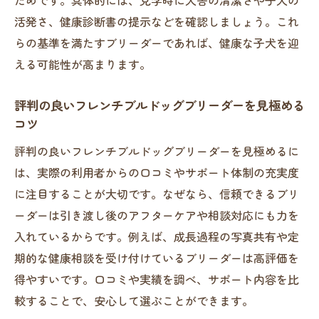
口コミや評判を活用した信頼できる選び方
活発さ、健康診断書の提示などを確認しましょう。これ
子犬のお迎えまでの流れと重要な確認事項
らの基準を満たすブリーダーであれば、健康な子犬を迎
埼玉県で人気ブリーダーを探す最新動向
える可能性が高まります。
アフターケアが充実したブリーダーの特徴
信頼できるブリーダーのアフターケア内容
評判の良いフレンチブルドッグブリーダーを見極める
コツ
フレンチブルドッグ専門ブリーダーのサポ
ート体制
評判の良いフレンチブルドッグブリーダーを見極めるに
お迎え後も安心の相談できるブリーダー選
は、実際の利用者からの口コミやサポート体制の充実度
び
に注目することが大切です。なぜなら、信頼できるブリ
アフターケアが手厚いブリーダー比較ポイ
ーダーは引き渡し後のアフターケアや相談対応にも力を
ント
入れているからです。例えば、成長過程の写真共有や定
期的な健康相談を受け付けているブリーダーは高評価を
健康管理サポートが充実したブリーダー
得やすいです。口コミや実績を調べ、サポート内容を比
トラブル時にも頼れるブリーダーの選び方
較することで、安心して選ぶことができます。
ブリーダー比較で見つけるフレンチブルドッグ