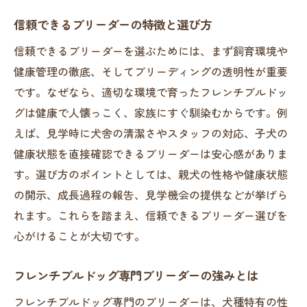
フレンチブルドッグ迎えるなら信頼のブリーダ
信頼できるブリーダーの特徴と選び方
ーを
信頼できるブリーダーを選ぶためには、まず飼育環境や
フレンチブルドッグブリーダー選びで重視
健康管理の徹底、そしてブリーディングの透明性が重要
すべき点
です。なぜなら、適切な環境で育ったフレンチブルドッ
信頼されるブリーダーのサポート体制とは
グは健康で人懐っこく、家族にすぐ馴染むからです。例
ブリーダーから迎えるメリットと注意点
えば、見学時に犬舎の清潔さやスタッフの対応、子犬の
有名フレンチブルドッグブリーダーの評判
健康状態を直接確認できるブリーダーは安心感がありま
調査
す。選び方のポイントとしては、親犬の性格や健康状態
里親募集や譲渡情報を活用したブリーダー
の開示、成長過程の報告、見学機会の提供などが挙げら
選び
れます。これらを踏まえ、信頼できるブリーダー選びを
安心して相談できるブリーダーを見つける
心がけることが大切です。
方法
フレンチブルドッグ専門ブリーダーの強みとは
健康重視で選ぶブリーダーの見極め術
フレンチブルドッグの健康管理が徹底され
フレンチブルドッグ専門のブリーダーは、犬種特有の性