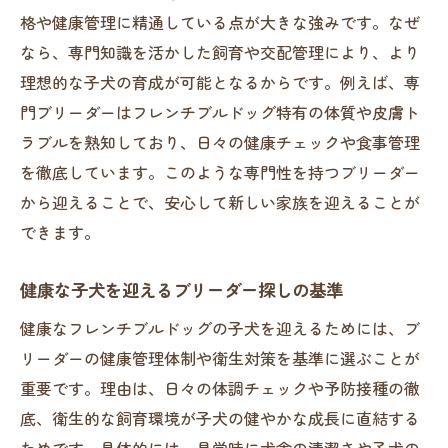
たブリーダー
格や健康管理に精通している点が大きな強みです。なぜ
なら、専門知識を活かした飼育や交配管理により、より
子犬の健康状態を見抜くポイントと質問例
理想的な子犬の育成が可能となるからです。例えば、専
健康なフレンチブルドッグの育成環境とは
門ブリーダーはフレンチブルドッグ特有の体質や皮膚ト
関東エリアの健康重視ブリーダーの特徴
ラブルを熟知しており、日々の健康チェックや食事管理
炎上やトラブルを避けるブリーダー選びの
を徹底しています。このような専門性を持つブリーダー
コツ
から迎えることで、安心して新しい家族を迎えることが
有名ブリーダーの健康管理体制を比較する
できます。
理想の子犬と出会う埼玉県のポイント
健康な子犬を迎えるブリーダー探しの基準
埼玉県で理想のブリーダーに出会うための
工夫
健康なフレンチブルドッグの子犬を迎えるためには、ブ
フレンチブルドッグ専門ブリーダーの見学
リーダーの健康管理体制や衛生対策を基準に選ぶことが
ポイント
重要です。理由は、日々の体調チェックや予防接種の徹
ブリーダー比較時に重視したい子犬の性格
底、衛生的な飼育環境が子犬の健やかな成長に直結する
ためです。具体的には、見学時に犬舎の清潔さや子犬の