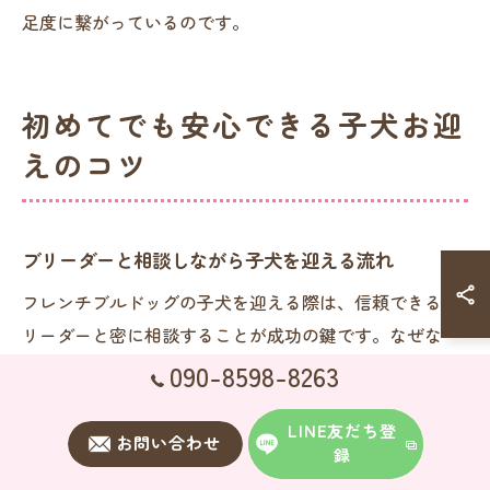
足度に繋がっているのです。
初めてでも安心できる子犬お迎
えのコツ
ブリーダーと相談しながら子犬を迎える流れ
フレンチブルドッグの子犬を迎える際は、信頼できるブ
リーダーと密に相談することが成功の鍵です。なぜな
ら、健康状態や性格の特徴、生活環境への適応など専門
090-8598-8263
的なアドバイスが得られるからです。例えば、面会予約
LINE友だち登
から子犬の見学、性格や体調の説明、契約内容の確認、
お問い合わせ
録
引き渡しまで段階的に進めることが一般的です。この流