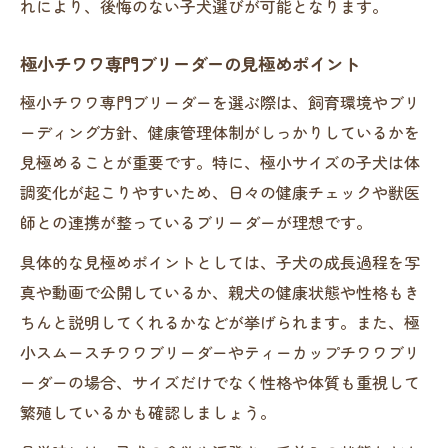
れにより、後悔のない子犬選びが可能となります。
極小チワワ購入前のブリーダー面談ポイン
ト
極小チワワ専門ブリーダーの見極めポイント
信頼ブリーダーとのコミュニケーション方
極小チワワ専門ブリーダーを選ぶ際は、飼育環境やブリ
法
ーディング方針、健康管理体制がしっかりしているかを
極小チワワ譲渡時に確認したいブリーダー
見極めることが重要です。特に、極小サイズの子犬は体
情報
調変化が起こりやすいため、日々の健康チェックや獣医
ブリーダーから迎える安心感とサポート内
師との連携が整っているブリーダーが理想です。
容
具体的な見極めポイントとしては、子犬の成長過程を写
理想の極小チワワ 適正価格と健康の見極め方
真や動画で公開しているか、親犬の健康状態や性格もき
極小チワワブリーダー価格相場の正しい知
ちんと説明してくれるかなどが挙げられます。また、極
識
小スムースチワワブリーダーやティーカップチワワブリ
ブリーダー選びで適正価格を見抜くコツ
ーダーの場合、サイズだけでなく性格や体質も重視して
健康な極小チワワに適した価格帯とは
繁殖しているかも確認しましょう。
価格と健康のバランスで選ぶブリーダー基