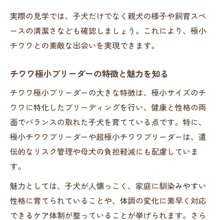
える
実際の見学では、子犬だけでなく親犬の様子や飼育スペ
ースの清潔さなども確認しましょう。これにより、極小
極小チワワブリーダー直伝の食事管理術
チワワとの素敵な出会いを実現できます。
スムースチワワブリーダーに学ぶ日常ケア
の工夫
チワワ極小ブリーダーの特徴と魅力を知る
極小サイズのチワワ向け生活空間作りのコ
チワワ極小ブリーダーの大きな特徴は、極小サイズのチ
ツ
ワワに特化したブリーディングを行い、健康と性格の両
ブリーダーが語る極小チワワ飼い主の心得
面でバランスの取れた子犬を育てている点です。特に、
極小チワワブリーダーや超極小チワワブリーダーは、遺
伝的なリスク管理や母犬の負担軽減にも配慮していま
す。
魅力としては、子犬が人懐っこく、家庭に馴染みやすい
性格に育てられていることや、体調の変化に素早く対応
できるケア体制が整っていることが挙げられます。さら