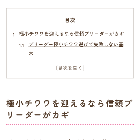
目次
極小チワワを迎えるなら信頼ブリーダーがカギ
ブリーダー極小チワワ選びで失敗しない基
本
極小チワワ専門ブリーダーの見極めポイン
ト
安心できるブリーダーと極小チワワの出会
い方
極小チワワを迎えるなら信頼ブ
チワワ極小ブリーダーの特徴と魅力を知る
リーダーがカギ
信頼できるブリーダー探し方の実践的アド
バイス
健康重視で選ぶ極小チワワとブリーダーのポイ