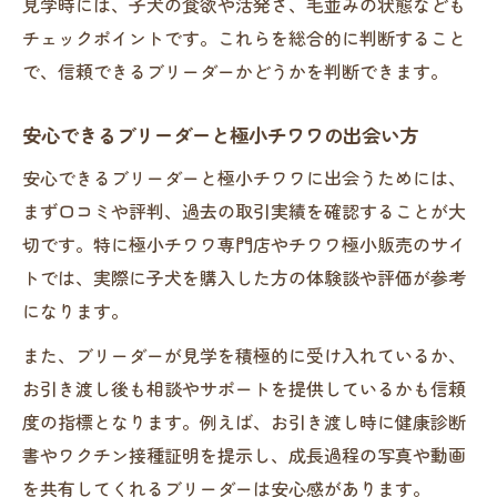
見学時には、子犬の食欲や活発さ、毛並みの状態なども
準
チェックポイントです。これらを総合的に判断すること
極小チワワブリーダー価格差の理由を解説
で、信頼できるブリーダーかどうかを判断できます。
極小チワワの魅力とリスクを正しく知る心得
安心できるブリーダーと極小チワワの出会い方
極小チワワブリーダーが伝える魅力と注意
点
安心できるブリーダーと極小チワワに出会うためには、
ブリーダーから学ぶ極小チワワの健康リス
まず口コミや評判、過去の取引実績を確認することが大
ク
切です。特に極小チワワ専門店やチワワ極小販売のサイ
トでは、実際に子犬を購入した方の体験談や評価が参考
超極小チワワブリーダーが教える飼育の現
になります。
実
極小サイズのチワワが抱える主なリスク分
また、ブリーダーが見学を積極的に受け入れているか、
析
お引き渡し後も相談やサポートを提供しているかも信頼
ブリーダーが語る極小チワワの短命リスク
度の指標となります。例えば、お引き渡し時に健康診断
書やワクチン接種証明を提示し、成長過程の写真や動画
チワワ好き必見 極小サイズに向く飼育法とは
を共有してくれるブリーダーは安心感があります。
ブリーダー推奨の極小チワワ飼育環境を整