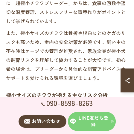
に「超極小チワワブリーダー」からは、食事の回数や適
切な温度管理、ストレスフリーな環境作りがポイントと
して挙げられています。
また、極小サイズのチワワは骨折や脱臼などのケガのリ
スクも高いため、室内の安全対策が必須です。飼い主の
不在時はケージでの管理が推奨され、家族全員が極小犬
の飼育リスクを理解して協力することが大切です。初心
者の場合は、ブリーダーから具体的な飼育アドバイスや
サポートを受けられる環境を選びましょう。
極小サイズのチワワが抱える主なリスク分析
090-8598-8263
極小チワワは、主に低血糖、骨折、免疫力の低さといっ
た健康リスクを抱えています。特に子犬期は食事を抜か
LINE友だち登
お問い合わせ
さないことが重要で、体重管理や成長の記録をこまめに
録
行う必要があります。ブリーダーはこうしたリスクを把