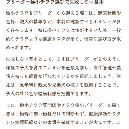
ブリーダー極小チワワ選びで失敗しない基本
ント
極小チワワをブリーダーから迎える際には、健康状態や
健康な極小チワワはブリーダー選びが決め
性格、親犬の情報など、事前に確認すべきポイントが多
手
く存在します。特に極小チワワは体が小さいため、一般
ブリーダーが教える極小チワワ健康チェッ
的なチワワよりも健康リスクが高く、慎重な選び方が求
ク法
められます。
極小チワワブリーダーの健康管理体制を確
失敗しない基本として、まずはブリーダーがどのような
認
環境で子犬を育てているかを直接見学し、衛生管理や愛
スムースチワワブリーダーの飼育環境を見
情を持った飼育が行われているかを確認しましょう。例
極める
えば、見学時に親犬や兄弟犬の様子を観察することで、
極小チワワブリーダーに求める衛生と管理
子犬の社会性や健康状態を把握できます。
基準
また、極小チワワ専門店やチワワ極小ブリーダーを探す
ブリーダーから安心して極小チワワを迎えるに
際は、極端に安い価格だけで判断せず、健康診断やワク
は
チン接種記録などの書類を確認することが大切です。こ
安心できるブリーダーの選び方を徹底解説