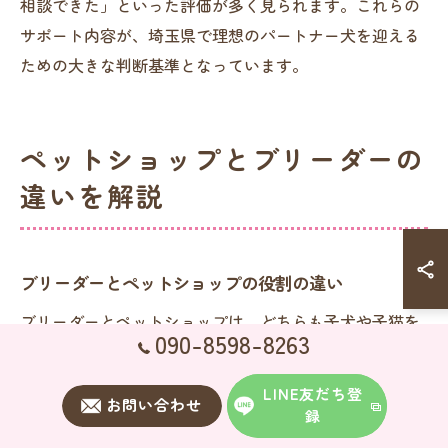
相談できた」といった評価が多く見られます。これらの
サポート内容が、埼玉県で理想のパートナー犬を迎える
ための大きな判断基準となっています。
ペットショップとブリーダーの
違いを解説
ブリーダーとペットショップの役割の違い
ブリーダーとペットショップは、どちらも子犬や子猫を
090-8598-8263
新しい家族へ送り出す役割を担っていますが、そのアプ
ローチや責任範囲には大きな違いがあります。ブリーダ
LINE友だち登
お問い合わせ
ーは犬種ごとの特性や健康状態を深く理解し、愛情を持
録
って育成・管理することが特徴です。