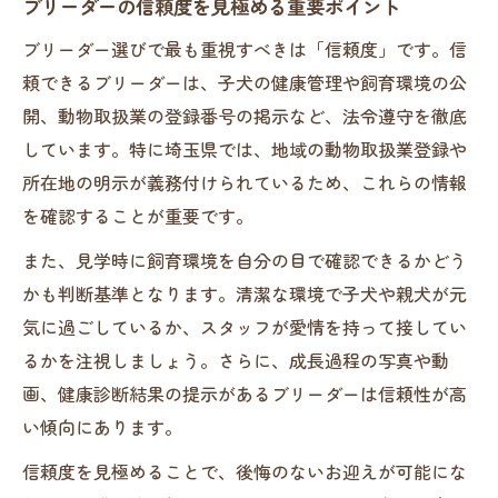
ブリーダーの信頼度を見極める重要ポイント
譲り受け時に確認したいポイント解説
ブリーダー選びで最も重視すべきは「信頼度」です。信
口コミで話題のブリーダー対応事例紹介
頼できるブリーダーは、子犬の健康管理や飼育環境の公
理想のパートナー犬を迎えるための条件
開、動物取扱業の登録番号の掲示など、法令遵守を徹底
ブリーダーが教える子犬選びの大事な条件
しています。特に埼玉県では、地域の動物取扱業登録や
所在地の明示が義務付けられているため、これらの情報
埼玉県のブリーダーで重視される項目とは
を確認することが重要です。
パートナー犬選びで失敗しないための基準
ブリーダーのニーズを満たすチェック項目
また、見学時に飼育環境を自分の目で確認できるかどう
かも判断基準となります。清潔な環境で子犬や親犬が元
健康と性格を見極めるブリーダーの視点
気に過ごしているか、スタッフが愛情を持って接してい
子犬を安心して選ぶための見学ポイント
るかを注視しましょう。さらに、成長過程の写真や動
ブリーダー見学時に注目すべき環境とは
画、健康診断結果の提示があるブリーダーは信頼性が高
埼玉県で見学できるブリーダーの特徴
い傾向にあります。
見学時に必ず確認したい健康管理の実態
信頼度を見極めることで、後悔のないお迎えが可能にな
子犬の親犬や飼育環境を細かくチェック