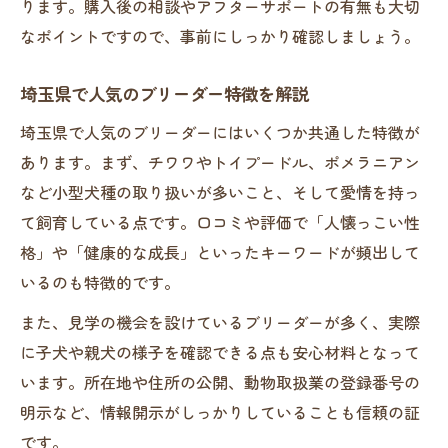
ります。購入後の相談やアフターサポートの有無も大切
信頼できるブリーダーとの対話のポイント
なポイントですので、事前にしっかり確認しましょう。
ブリーダーに求められるサポート体制とは
健康相談ができるブリーダーのサポート力
埼玉県で人気のブリーダー特徴を解説
お迎え後も安心なブリーダーの対応事例
埼玉県で人気のブリーダーにはいくつか共通した特徴が
埼玉県で充実したサポートが受けられる理
あります。まず、チワワやトイプードル、ポメラニアン
由
など小型犬種の取り扱いが多いこと、そして愛情を持っ
て飼育している点です。口コミや評価で「人懐っこい性
成長やしつけ相談ができる体制の重要性
格」や「健康的な成長」といったキーワードが頻出して
ブリーダーニーズを反映したサポート内容
いるのも特徴的です。
ペットショップとブリーダーの違いを解説
また、見学の機会を設けているブリーダーが多く、実際
ブリーダーとペットショップの役割の違い
に子犬や親犬の様子を確認できる点も安心材料となって
埼玉県で選ばれる理由を比較視点で解説
います。所在地や住所の公開、動物取扱業の登録番号の
ブリーダーならではの育成環境の強みとは
明示など、情報開示がしっかりしていることも信頼の証
価格や健康管理体制の違いを理解する
です。