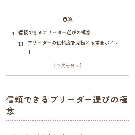
目次
信頼できるブリーダー選びの極意
ブリーダーの信頼度を見極める重要ポイン
ト
埼玉県で人気のブリーダー特徴を解説
悪質ブリーダーを避ける見分け方のコツ
口コミや評価でブリーダーを比較検討
健康管理が徹底されたブリーダーの選択法
信頼できるブリーダー選びの極
埼玉県で注目されるブリーダーの特徴
意
埼玉県ブリーダーに多い育成環境の傾向
子犬の健康を守るブリーダーの工夫とは
埼玉県でチワワが人気の理由を探る