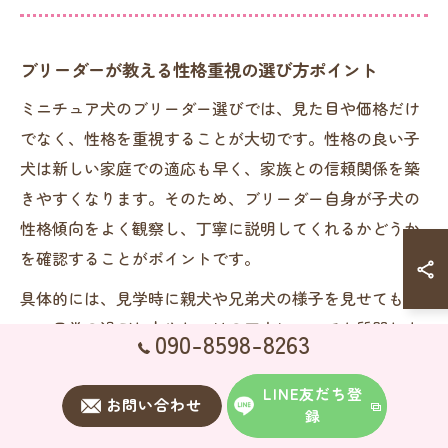
ブリーダーが教える性格重視の選び方ポイント
ミニチュア犬のブリーダー選びでは、見た目や価格だけ
でなく、性格を重視することが大切です。性格の良い子
犬は新しい家庭での適応も早く、家族との信頼関係を築
きやすくなります。そのため、ブリーダー自身が子犬の
性格傾向をよく観察し、丁寧に説明してくれるかどうか
を確認することがポイントです。
具体的には、見学時に親犬や兄弟犬の様子を見せてもら
い、日常の過ごし方やしつけの工夫についても質問しま
090-8598-8263
しょう。信頼できるブリーダーは、子犬の個性や性格の
特徴を包み隠さず伝え、家庭環境に合った子を提案して
LINE友だち登
お問い合わせ
録
くれます。