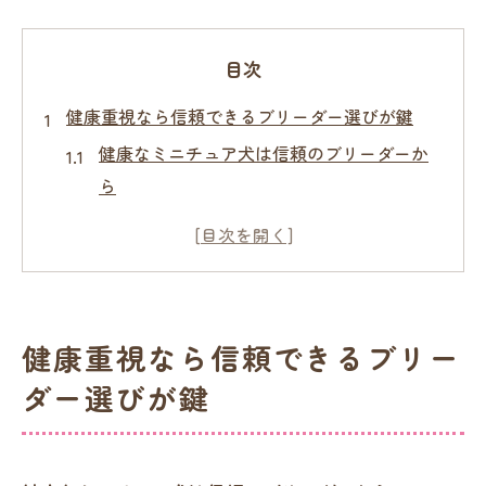
目次
健康重視なら信頼できるブリーダー選びが鍵
健康なミニチュア犬は信頼のブリーダーか
ら
ブリーダーの飼育方針で健康が決まる理由
見学で分かる信頼できるブリーダーの特徴
遺伝子検査を行うブリーダーの選び方
ブリーダー選びで安心な育成環境を確認
健康重視なら信頼できるブリー
ミニチュア犬の安心サポートが得られる条件
ダー選びが鍵
譲渡後も安心できるブリーダーのサポート
体制
ブリーダー直販で得られる安心のアフター