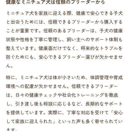
健康なミニチュア犬は信頼のブリーダーから
ケア
ミニチュア犬を家族に迎える際、健康で安心できる子犬
ミニチュア犬の相談ができるブリーダーを
と出会うためには、信頼できるブリーダーから購入する
選ぶ
ことが重要です。信頼のあるブリーダーは、子犬の健康
ブリーダーの説明力が安心のポイントにな
状態や性格を丁寧に管理し、飼い主へのサポート体制も
る理由
整えています。健康面だけでなく、将来的なトラブルを
保険やワクチン対応のブリーダーは安心感
防ぐためにも、安心できるブリーダー選びが欠かせませ
が違う
ん。
初めてでも安心なブリーダーとの出会い方
特に、ミニチュア犬は体が小さいため、体調管理や育成
初めての方も安心ブリーダー選びの手順
環境への配慮が欠かせません。信頼できるブリーダー
ミニチュア犬の見学で確認すべきブリーダ
は、日々の健康チェックや社会化トレーニングを徹底
ーの姿勢
し、引き渡し後も相談に応じるなど、長期的なサポート
オンライン見学で分かるブリーダーの対応
を提供しています。実際に、丁寧な対応を受けて「安心
力
して家族に迎えられた」といった声も多く寄せられてい
ブリーダーとの信頼関係が安心の第一歩
ます。