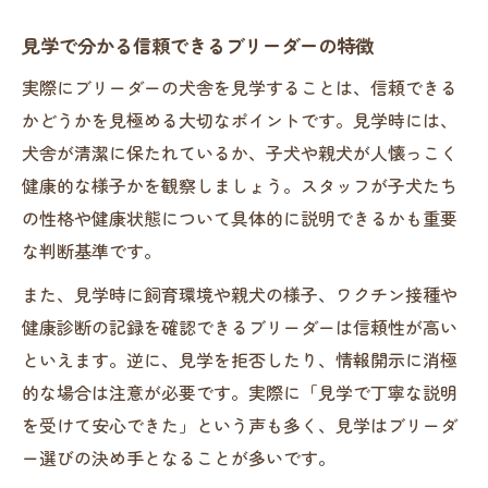
ブリーダーの育成環境が健康に与える影響
清潔な環境を保つブリーダーの選び方
見学で分かる信頼できるブリーダーの特徴
親犬や兄妹犬の様子で判断するブリーダー
実際にブリーダーの犬舎を見学することは、信頼できる
の質
かどうかを見極める大切なポイントです。見学時には、
見学時に注目すべきブリーダーの飼育方法
犬舎が清潔に保たれているか、子犬や親犬が人懐っこく
犬舎管理が徹底されたブリーダーは安心
健康的な様子かを観察しましょう。スタッフが子犬たち
の性格や健康状態について具体的に説明できるかも重要
性格も重視したミニチュア犬選びの新常識
な判断基準です。
ブリーダーが教える性格重視の選び方ポイ
ント
また、見学時に飼育環境や親犬の様子、ワクチン接種や
健康診断の記録を確認できるブリーダーは信頼性が高い
ミニチュア犬の個性を引き出すブリーダー
といえます。逆に、見学を拒否したり、情報開示に消極
の工夫
的な場合は注意が必要です。実際に「見学で丁寧な説明
性格まで考慮したブリーダー選びの重要性
を受けて安心できた」という声も多く、見学はブリーダ
ブリーダーの育成環境が性格形成に影響す
ー選びの決め手となることが多いです。
る理由