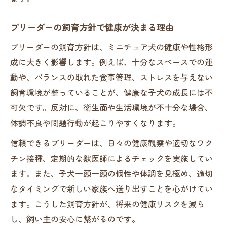
ブリーダーの口コミや評判を参考にする方
ブリーダーの飼育方針で健康が決まる理由
法
ブリーダーの飼育方針は、ミニチュア犬の健康や性格形
譲渡後まで続くブリーダーの手厚いケアとは
成に大きく影響します。例えば、十分なスペースでの運
譲渡後も頼れるブリーダーのサポート内容
動や、バランスの取れた食事管理、ストレスを与えない
ミニチュア犬ブリーダーのアフターケアの
飼育環境が整っていることが、健康な子犬の成長には不
実際
可欠です。反対に、衛生面や生活環境が不十分な場合、
ブリーダーが飼い主を支える相談対応の特
体調不良や問題行動が起こりやすくなります。
徴
信頼できるブリーダーは、日々の健康観察や適切なワク
成長記録の共有で感じるブリーダーの愛情
チン接種、定期的な獣医師によるチェックを実施してい
トラブル時も安心なブリーダーのサポート
ます。また、子犬一頭一頭の個性や体調を見極め、適切
体制
なタイミングで新しい家族へ送り出すことを心がけてい
ミニチュア犬育成環境の良し悪しを見極める視
ます。こうした飼育方針が、将来の健康リスクを減ら
点
し、飼い主の安心に繋がるのです。