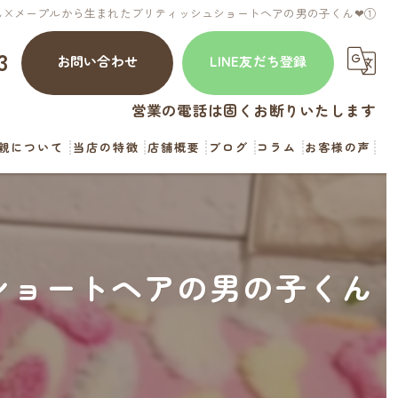
ん×メープルから生まれたブリティッシュショートヘアの男の子くん❤︎①
3
お問い合わせ
LINE友だち登録
営業の電話は固くお断りいたします
親について
当店の特徴
店舗概要
ブログ
コラム
お客様の声
犬
猫
ショートヘアの男の子くん
見学
お迎え
直販